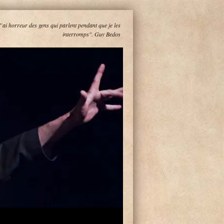
J’ai horreur des gens qui parlent pendant que je les
interromps". Guy Bedos