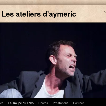
 Les ateliers d’aymeric
"
ves
La Troupe du Labo
Photos
Prestations
Contact