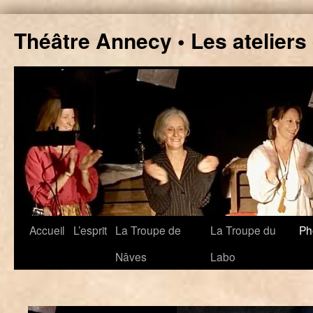
Aller
Théâtre Annecy • Les ateliers
au
contenu
Accueil
L’esprit
La Troupe de
La Troupe du
Ph
Nâves
Labo